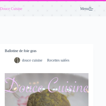
Passer
au
Douce Cuisine
Menu
contenu
Ballotine de foie gras
douce cuisine
Recettes salées