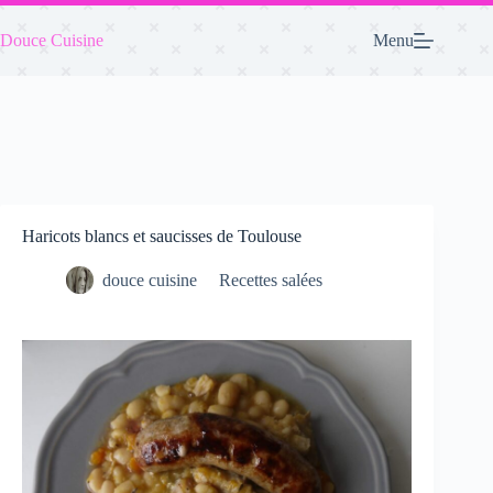
Passer
au
Douce Cuisine
Menu
contenu
Haricots blancs et saucisses de Toulouse
douce cuisine
Recettes salées