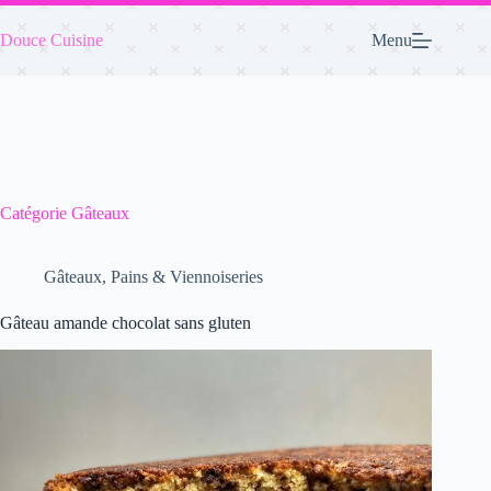
Passer
au
Douce Cuisine
Menu
contenu
Catégorie
Gâteaux
Gâteaux
,
Pains & Viennoiseries
Gâteau amande chocolat sans gluten