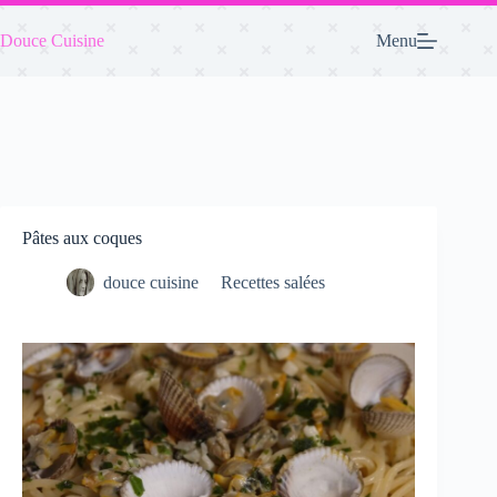
Passer
au
Douce Cuisine
Menu
contenu
Pâtes aux coques
douce cuisine
Recettes salées