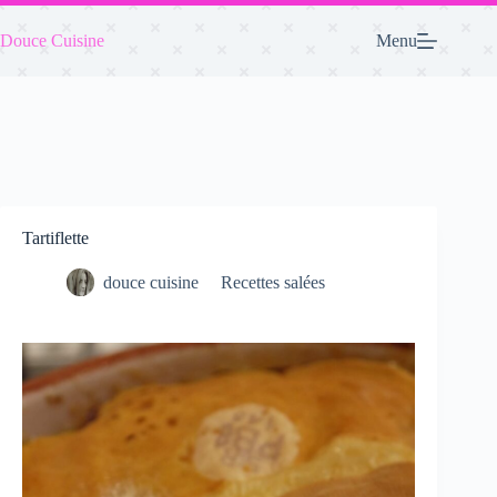
Passer
au
Douce Cuisine
Menu
contenu
Tartiflette
douce cuisine
Recettes salées