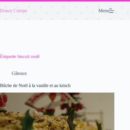
Passer
au
Douce Cuisine
Menu
contenu
Étiquette
biscuit roulé
Gâteaux
Bûche de Noël à la vanille et au krisch