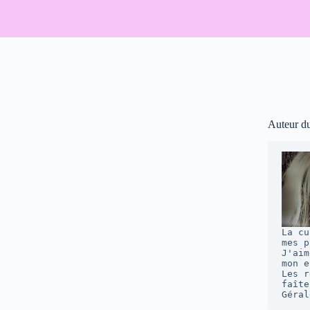
Auteur d
La cu
mes p
J'aim
mon e
Les r
faîte
Géral