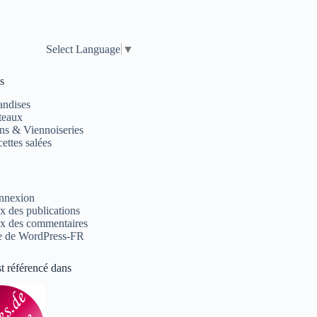
Select Language
▼
s
andises
teaux
ns & Viennoiseries
ettes salées
nnexion
x des publications
x des commentaires
e de WordPress-FR
st référencé dans