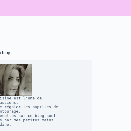
u blog
isine est l'une de 

assions. 

e régaler les papilles de 

ntourage.  

ecettes sur ce blog sont 

s par mes petites mains. 

dine.