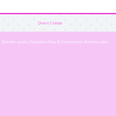
Douce Cuisine
Recettes sucrées
Friandises
Pains & Viennoiseries
Recettes salées