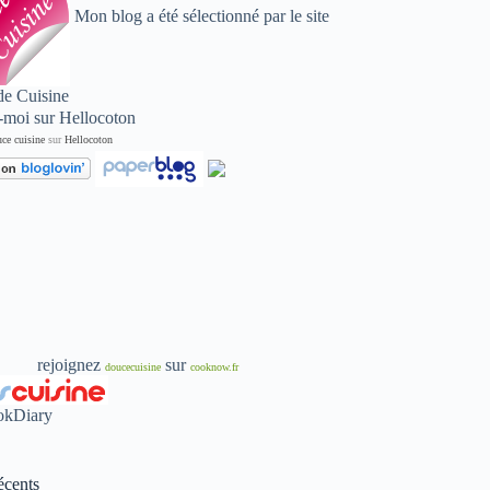
Mon blog a été sélectionné par le site
de Cuisine
ce cuisine
sur
Hellocoton
rejoignez
sur
doucecuisine
cooknow.fr
écents