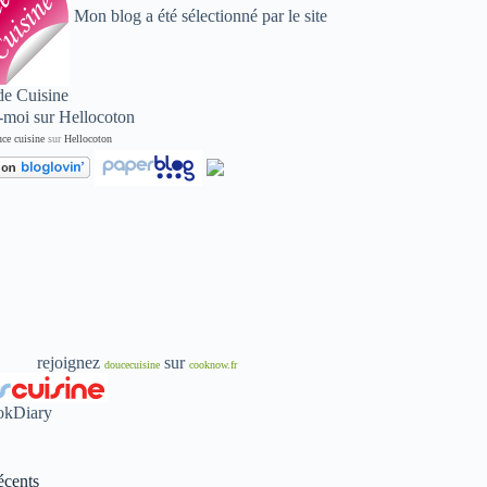
Mon blog a été sélectionné par le site
de Cuisine
ce cuisine
sur
Hellocoton
rejoignez
sur
doucecuisine
cooknow.fr
écents