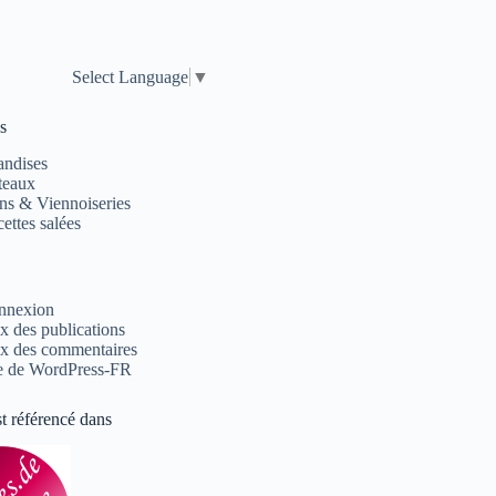
Select Language
▼
s
andises
teaux
ns & Viennoiseries
ettes salées
nnexion
x des publications
x des commentaires
e de WordPress-FR
st référencé dans