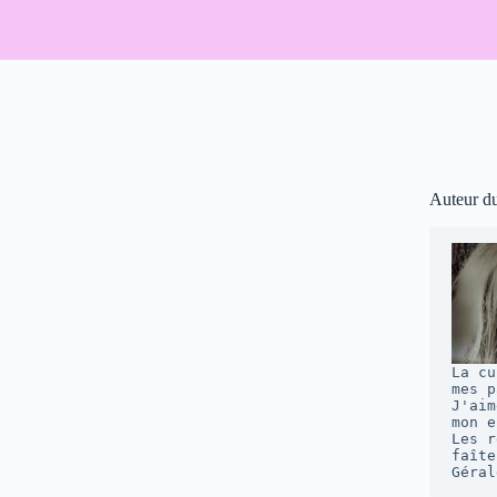
Auteur d
La cu
mes p
J'aim
mon e
Les r
faîte
Géral