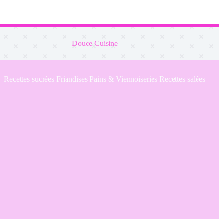
Douce Cuisine
Recettes sucrées
Friandises
Pains & Viennoiseries
Recettes salées