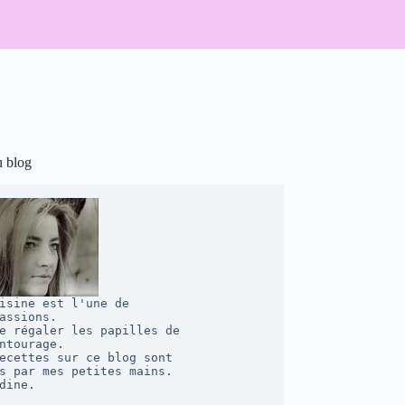
u blog
isine est l'une de 

assions. 

e régaler les papilles de 

ntourage.  

ecettes sur ce blog sont 

s par mes petites mains. 

dine.