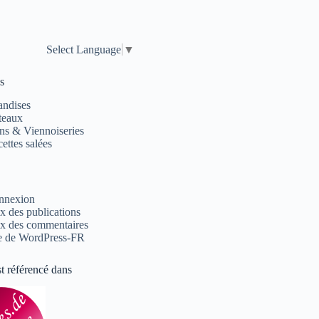
Select Language
▼
s
andises
teaux
ns & Viennoiseries
ettes salées
nnexion
x des publications
x des commentaires
e de WordPress-FR
st référencé dans