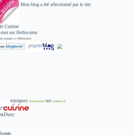
Mon blog a été sélectionné par le site
de Cuisine
ce cuisine
sur
Hellocoton
rejoignez
sur
doucecuisine
cooknow.fr
écents