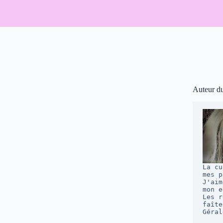
Auteur d
La cu
mes p
J'aim
mon e
Les r
faîte
Géral