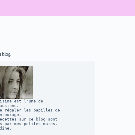
u blog
isine est l'une de 

assions. 

e régaler les papilles de 

ntourage.  

ecettes sur ce blog sont 

s par mes petites mains. 

dine.