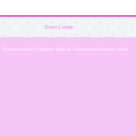
Douce Cuisine
Recettes sucrées
Friandises
Pains & Viennoiseries
Recettes salées