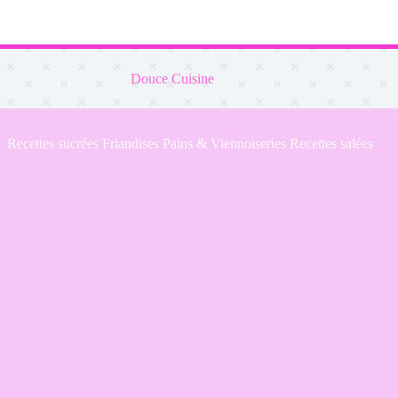
Douce Cuisine
Recettes sucrées
Friandises
Pains & Viennoiseries
Recettes salées