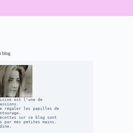
u blog
isine est l'une de 

assions. 

e régaler les papilles de 

ntourage.  

ecettes sur ce blog sont 

s par mes petites mains. 

dine.