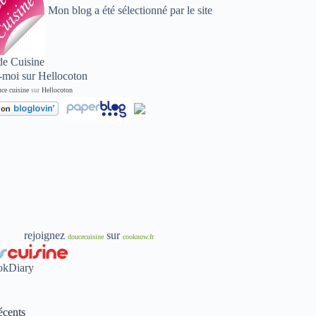
Mon blog a été sélectionné par le site
de Cuisine
ce cuisine
sur
Hellocoton
rejoignez
sur
doucecuisine
cooknow.fr
écents