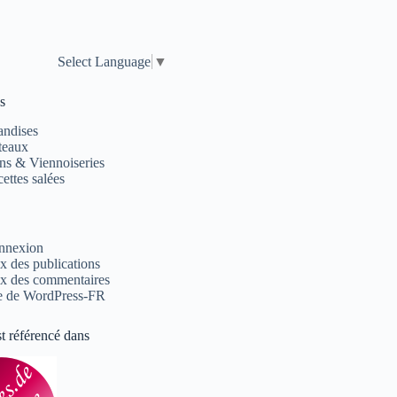
Select Language
▼
s
andises
teaux
ns & Viennoiseries
ettes salées
nnexion
x des publications
x des commentaires
e de WordPress-FR
st référencé dans