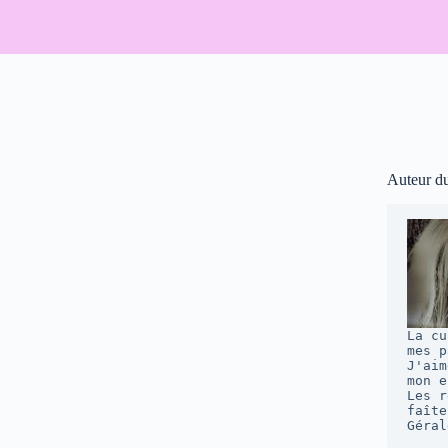
Auteur d
La cu
mes p
J'aim
mon e
Les r
faîte
Géral