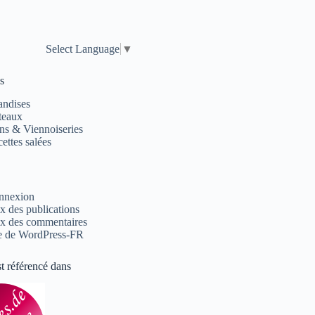
Select Language
▼
s
andises
teaux
ns & Viennoiseries
ettes salées
nnexion
x des publications
x des commentaires
e de WordPress-FR
st référencé dans