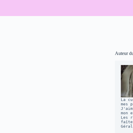
Auteur d
La cu
mes p
J'aim
mon e
Les r
faîte
Géral