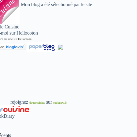
Mon blog a été sélectionné par le site
de Cuisine
ce cuisine
sur
Hellocoton
rejoignez
sur
doucecuisine
cooknow.fr
écents