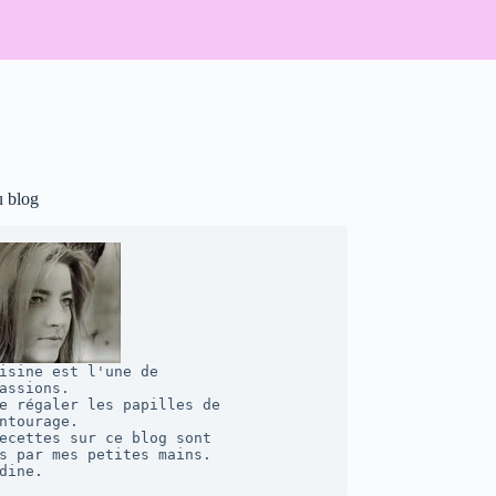
u blog
isine est l'une de 

assions. 

e régaler les papilles de 

ntourage.  

ecettes sur ce blog sont 

s par mes petites mains. 

dine.