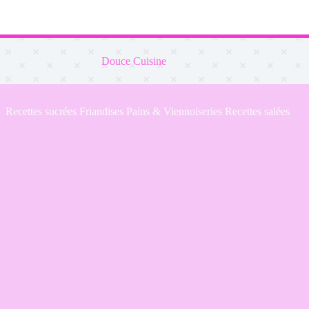
Douce Cuisine
Recettes sucrées
Friandises
Pains & Viennoiseries
Recettes salées