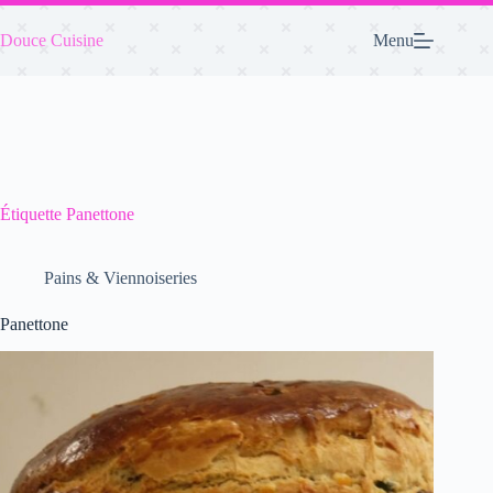
Passer
au
Douce Cuisine
Menu
contenu
Étiquette
Panettone
Pains & Viennoiseries
Panettone