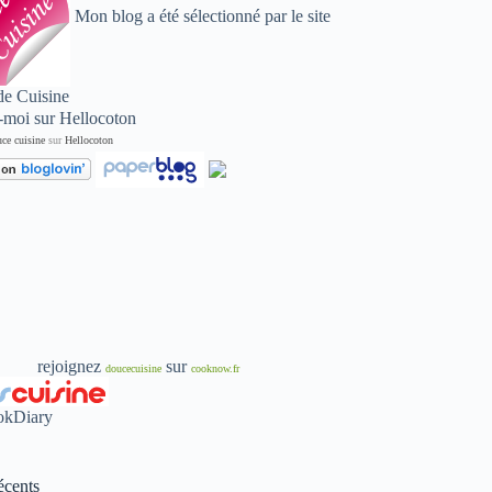
Mon blog a été sélectionné par le site
de Cuisine
ce cuisine
sur
Hellocoton
rejoignez
sur
doucecuisine
cooknow.fr
écents