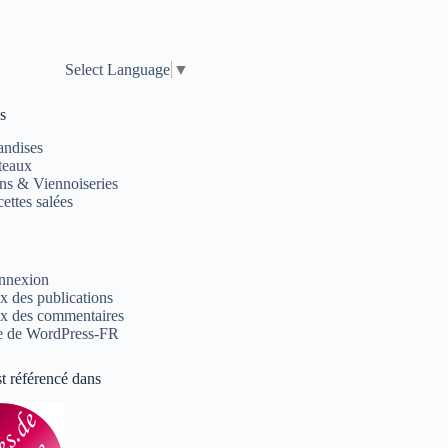
Select Language
▼
s
andises
teaux
ns & Viennoiseries
ettes salées
nnexion
x des publications
x des commentaires
e de WordPress-FR
st référencé dans