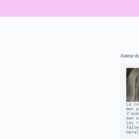
Auteur d
La cu
mes p
J'aim
mon e
Les r
faîte
Géral