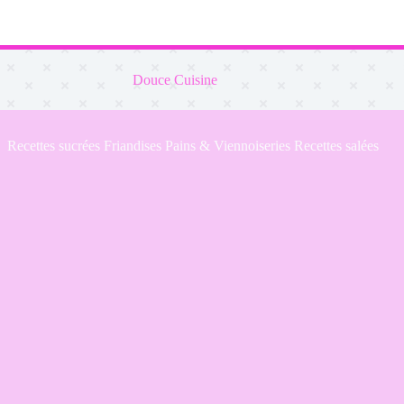
Douce Cuisine
Recettes sucrées
Friandises
Pains & Viennoiseries
Recettes salées