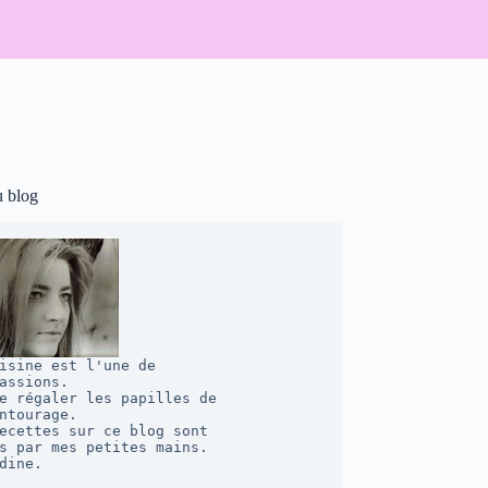
u blog
isine est l'une de 

assions. 

e régaler les papilles de 

ntourage.  

ecettes sur ce blog sont 

s par mes petites mains. 

dine.