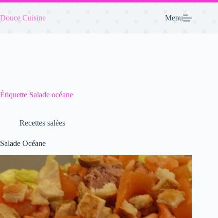
Passer
au
Douce Cuisine
Menu
contenu
Étiquette
Salade océane
Recettes salées
Salade Océane