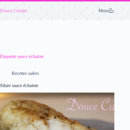
Passer
au
Douce Cuisine
Menu
contenu
Étiquette
sauce échalote
Recettes salées
Silure sauce échalote