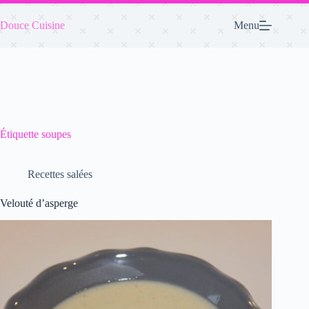
Passer
au
Douce Cuisine
Menu
contenu
Étiquette
soupes
Recettes salées
Velouté d’asperge