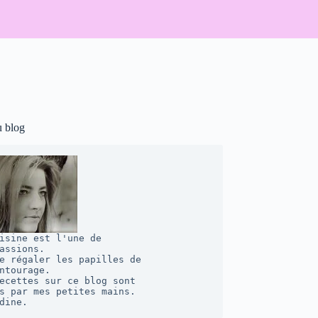
u blog
isine est l'une de 

assions. 

e régaler les papilles de 

ntourage.  

ecettes sur ce blog sont 

s par mes petites mains. 

dine.