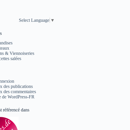
Select Language
▼
s
andises
teaux
ns & Viennoiseries
ettes salées
nnexion
x des publications
x des commentaires
e de WordPress-FR
st référencé dans