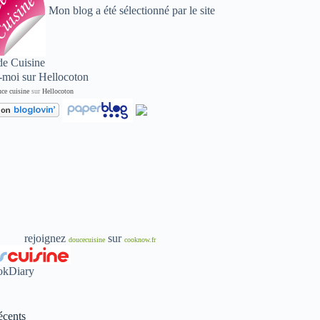
Mon blog a été sélectionné par le site
de Cuisine
ce cuisine
sur
Hellocoton
rejoignez
sur
doucecuisine
cooknow.fr
écents