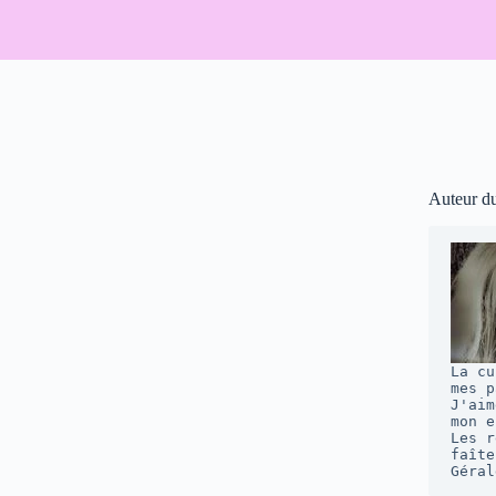
Auteur d
La cu
mes p
J'aim
mon e
Les r
faîte
Géral