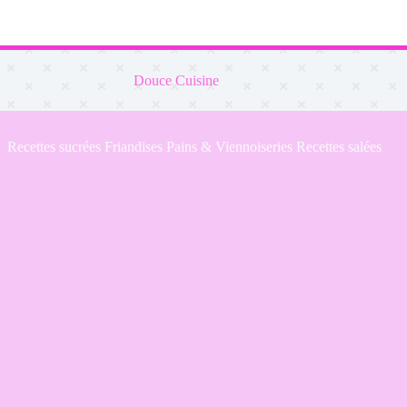
Douce Cuisine
Recettes sucrées
Friandises
Pains & Viennoiseries
Recettes salées