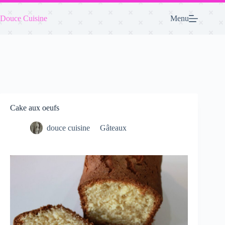
Passer
au
Douce Cuisine
Menu
contenu
Cake aux oeufs
douce cuisine
Gâteaux