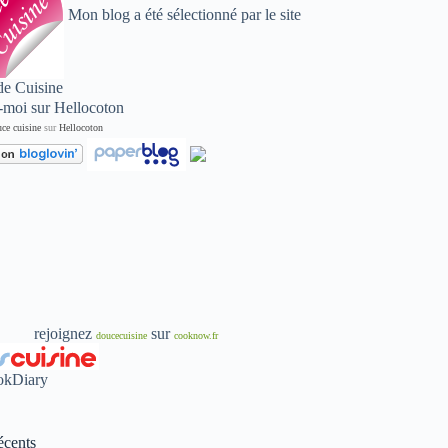
Mon blog a été sélectionné par le site
de Cuisine
ce cuisine
sur
Hellocoton
rejoignez
sur
doucecuisine
cooknow.fr
écents