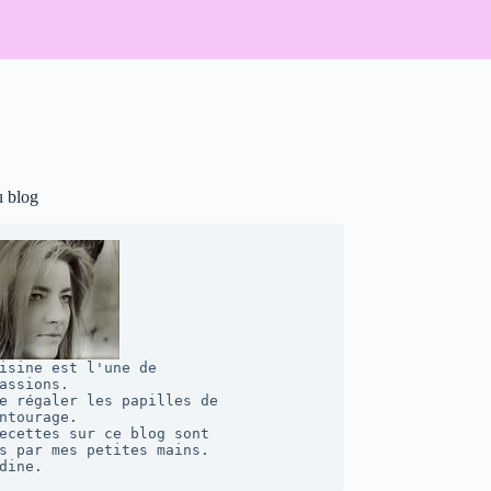
u blog
isine est l'une de 

assions. 

e régaler les papilles de 

ntourage.  

ecettes sur ce blog sont 

s par mes petites mains. 

dine.