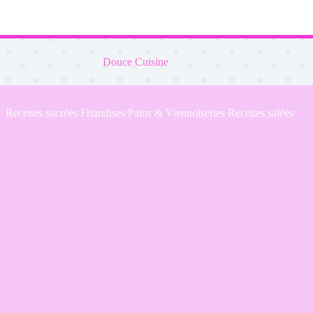
Douce Cuisine
Recettes sucrées
Friandises
Pains & Viennoiseries
Recettes salées