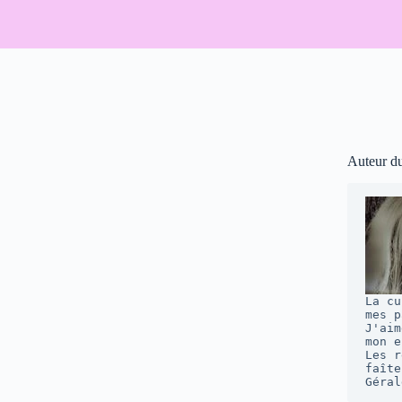
Auteur d
La cu
mes p
J'aim
mon e
Les r
faîte
Géral