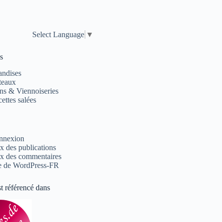
Select Language
▼
s
andises
teaux
ns & Viennoiseries
ettes salées
nnexion
x des publications
x des commentaires
e de WordPress-FR
st référencé dans