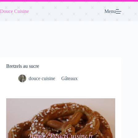
Passer
au
Douce Cuisine
Menu
contenu
Bretzels au sucre
douce cuisine
Gâteaux