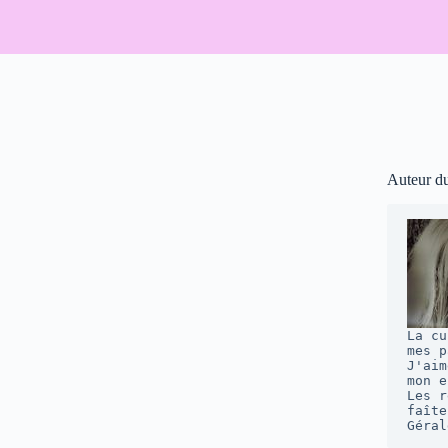
Auteur d
La cu
mes p
J'aim
mon e
Les r
faîte
Géral