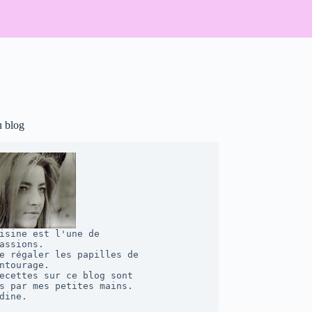
u blog
isine est l'une de 

assions. 

e régaler les papilles de 

ntourage.  

ecettes sur ce blog sont 

s par mes petites mains. 

dine.