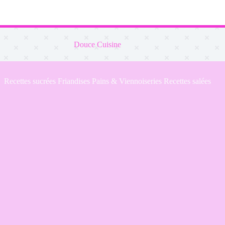
Douce Cuisine
Recettes sucrées
Friandises
Pains & Viennoiseries
Recettes salées