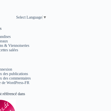
Select Language
▼
s
andises
teaux
ns & Viennoiseries
ettes salées
nnexion
x des publications
x des commentaires
e de WordPress-FR
st référencé dans