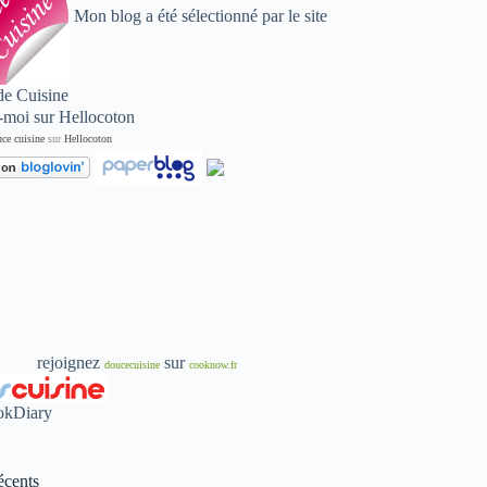
Mon blog a été sélectionné par le site
de Cuisine
ce cuisine
sur
Hellocoton
rejoignez
sur
doucecuisine
cooknow.fr
écents