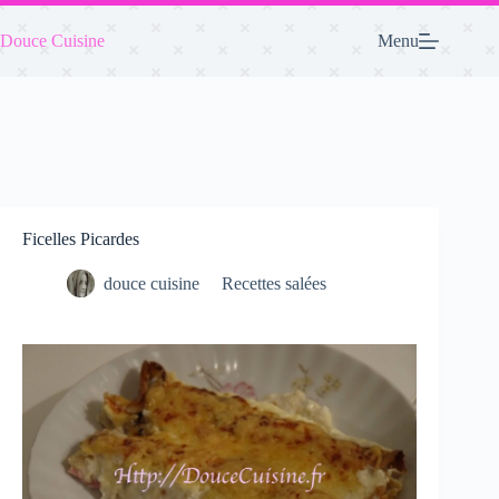
Passer
au
Douce Cuisine
Menu
contenu
Ficelles Picardes
douce cuisine
Recettes salées