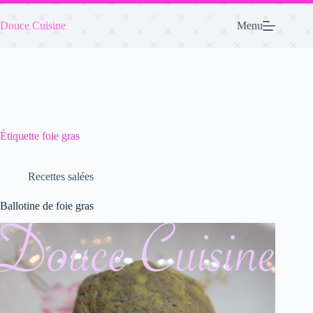
Passer
au
Douce Cuisine
Menu
contenu
Étiquette
foie gras
Recettes salées
Ballotine de foie gras