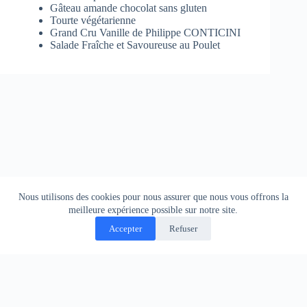
Gâteau amande chocolat sans gluten
Tourte végétarienne
Grand Cru Vanille de Philippe CONTICINI
Salade Fraîche et Savoureuse au Poulet
Nous utilisons des cookies pour nous assurer que nous vous offrons la
meilleure expérience possible sur notre site.
Accepter
Refuser
Politique de confidentialité
Contact
Copyright © 2026 - Thème WordPress par
CreativeThemes
.