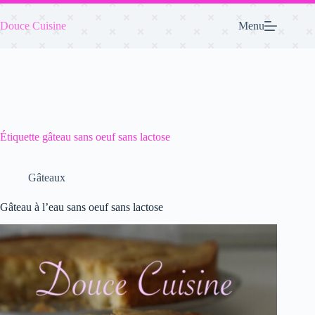
Passer
au
Douce Cuisine
Menu
contenu
Étiquette
gâteau sans oeuf sans lactose
Gâteaux
Gâteau à l’eau sans oeuf sans lactose