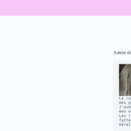
Auteur d
La cu
mes p
J'aim
mon e
Les r
faîte
Géral