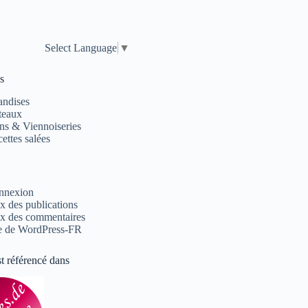
Select Language
▼
s
andises
teaux
ns & Viennoiseries
ettes salées
nnexion
x des publications
x des commentaires
e de WordPress-FR
st référencé dans