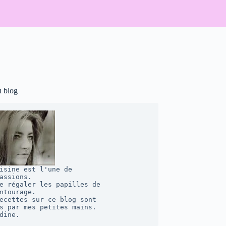
u blog
isine est l'une de 

assions. 

e régaler les papilles de 

ntourage.  

ecettes sur ce blog sont 

s par mes petites mains. 

dine.