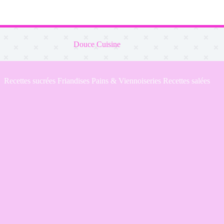
Douce Cuisine
Recettes sucrées
Friandises
Pains & Viennoiseries
Recettes salées