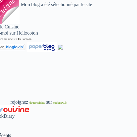
Mon blog a été sélectionné par le site
de Cuisine
ce cuisine
sur
Hellocoton
rejoignez
sur
doucecuisine
cooknow.fr
écents