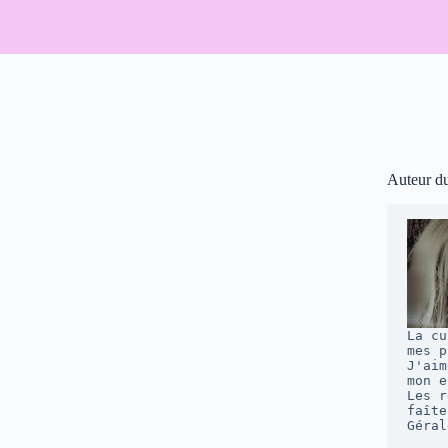
Auteur d
La cu
mes p
J'aim
mon e
Les r
faîte
Géral