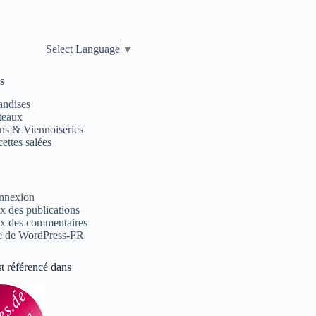
Select Language
▼
s
andises
teaux
ns & Viennoiseries
ettes salées
nnexion
x des publications
x des commentaires
e de WordPress-FR
st référencé dans