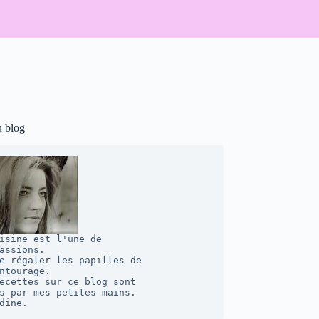
u blog
isine est l'une de 

assions. 

e régaler les papilles de 

ntourage.  

ecettes sur ce blog sont 

s par mes petites mains. 

dine.