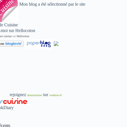
Mon blog a été sélectionné par le site
de Cuisine
ce cuisine
sur
Hellocoton
rejoignez
sur
doucecuisine
cooknow.fr
écents