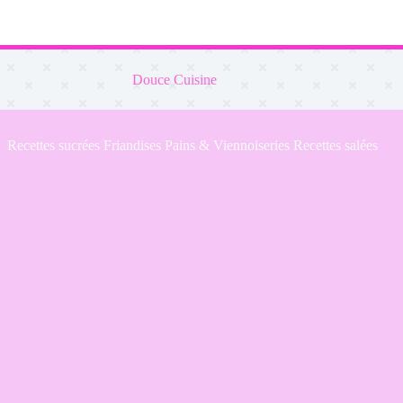
Douce Cuisine
Recettes sucrées
Friandises
Pains & Viennoiseries
Recettes salées