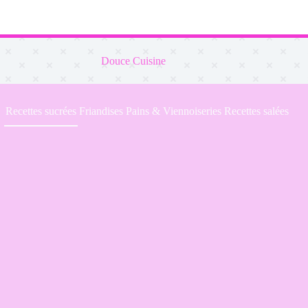
Douce Cuisine
Recettes sucrées
Friandises
Pains & Viennoiseries
Recettes salées