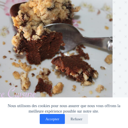
Brown-Cookie Healthy
Nous utilisons des cookies pour nous assurer que nous vous offrons la
meilleure expérience possible sur notre site.
Accepter
Refuser
Politique de confidentialité
Contact
Copyright © 2026 - Thème WordPress par
CreativeThemes
.