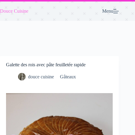
Passer
au
Douce Cuisine
Menu
contenu
Galette des rois avec pâte feuilletée rapide
douce cuisine
Gâteaux