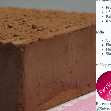
Fri
Gâ
Pai
Rec
Méta
Co
Flu
Flu
Sit
ce blog e
Recettes 