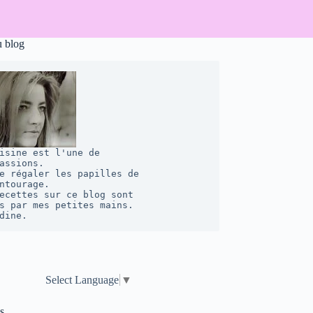
u blog
isine est l'une de 

assions. 

e régaler les papilles de 

ntourage.  

ecettes sur ce blog sont 

s par mes petites mains. 

dine.
Select Language
▼
s