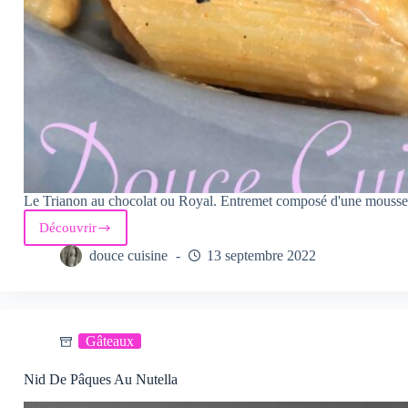
Le Trianon au chocolat ou Royal. Entremet composé d'une mousse a
Découvrir
Penne
aux
douce cuisine
13 septembre 2022
crevettes
sauce
flambée
au
cognac
Gâteaux
Nid De Pâques Au Nutella