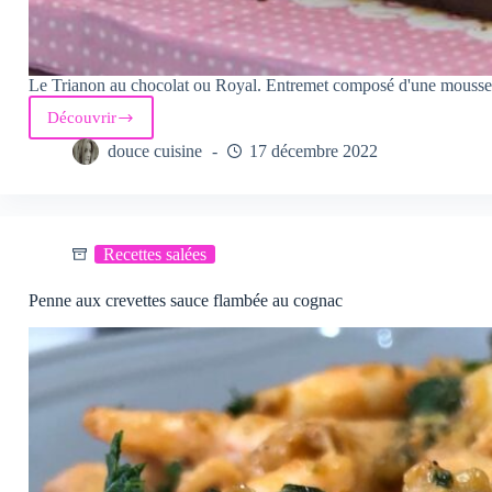
Le Trianon au chocolat ou Royal. Entremet composé d'une mousse a
Découvrir
Le
Trianon
douce cuisine
17 décembre 2022
au
chocolat
Recettes salées
Penne aux crevettes sauce flambée au cognac