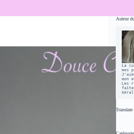
Auteur d
La cu
mes p
J'aim
mon e
Les r
faîte
Géral
Translate
Catégorie