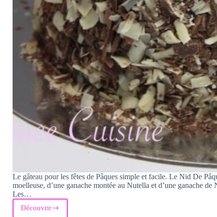
Le gâteau pour les fêtes de Pâques simple et facile. Le Nid De Pâ
moelleuse, d’une ganache montée au Nutella et d’une ganache de N
Les…
Découvrir
Nid