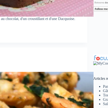
Retrouvez
dou
u chocolat, d'un croustillant et d'une Dacquoise.
Articles r
Pan
Gât
Tou
Gr
Sal