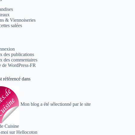
andises
teaux
ns & Viennoiseries
ettes salées
nnexion
x des publications
x des commentaires
e de WordPress-FR
st référencé dans
Mon blog a été sélectionné par le site
de Cuisine