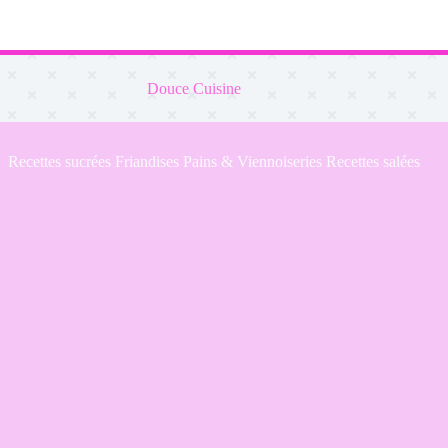
Douce Cuisine
Recettes sucrées
Friandises
Pains & Viennoiseries
Recettes salées