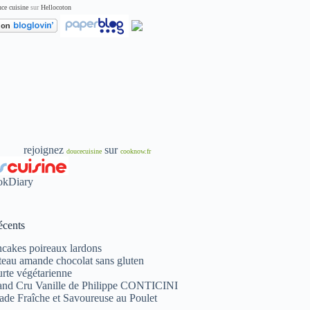
ce cuisine
sur
Hellocoton
rejoignez
sur
doucecuisine
cooknow.fr
écents
cakes poireaux lardons
eau amande chocolat sans gluten
rte végétarienne
and Cru Vanille de Philippe CONTICINI
ade Fraîche et Savoureuse au Poulet