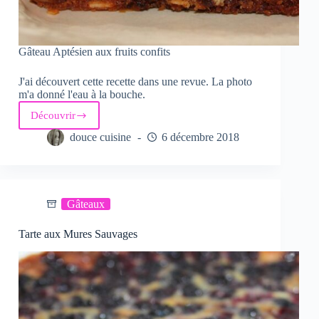
Gâteau Aptésien aux fruits confits
J'ai découvert cette recette dans une revue. La photo
m'a donné l'eau à la bouche.
Découvrir
Gâteau
Aptésien
douce cuisine
6 décembre 2018
aux
fruits
confits
Gâteaux
Tarte aux Mures Sauvages