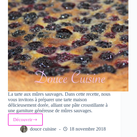
La tarte aux mûres sauvages. Dans cette recette, nous
vous invitons à préparer une tarte maison
délicieusement dorée, alliant une pâte croustillante à
une garniture généreuse de mûres sauvages.
Découvrir
Tarte
aux
douce cuisine
18 novembre 2018
Mures