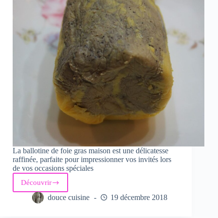
La ballotine de foie gras maison est une délicatesse
raffinée, parfaite pour impressionner vos invités lors
de vos occasions spéciales
Découvrir
Ballotine
de
douce cuisine
19 décembre 2018
foie
gras