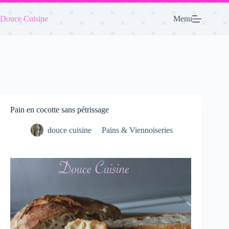
Passer
au
Douce Cuisine
Menu
contenu
Pain en cocotte sans pétrissage
douce cuisine
Pains & Viennoiseries