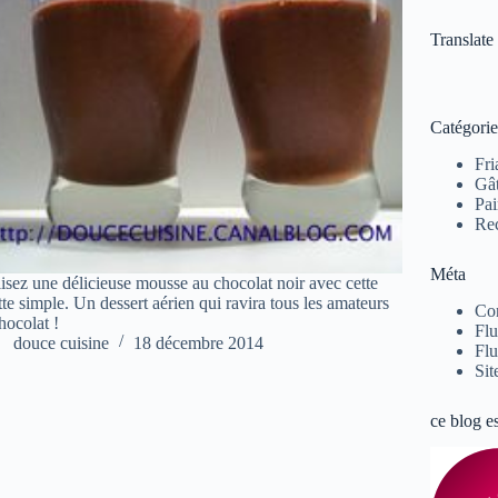
Translate
Catégorie
Fri
Gâ
Pai
Rec
Méta
isez une délicieuse mousse au chocolat noir avec cette
tte simple. Un dessert aérien qui ravira tous les amateurs
Co
hocolat !
Flu
douce cuisine
18 décembre 2014
Flu
Sit
ce blog e