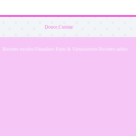
Douce Cuisine
Recettes sucrées
Friandises
Pains & Viennoiseries
Recettes salées