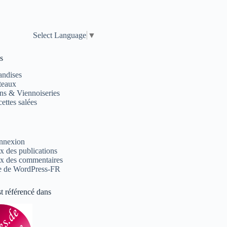
Select Language
▼
s
andises
teaux
ns & Viennoiseries
ettes salées
nnexion
x des publications
x des commentaires
e de WordPress-FR
st référencé dans