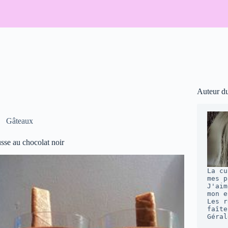
Auteur d
Gâteaux
se au chocolat noir
La cu
mes p
J'aim
mon e
Les r
faîte
Géral