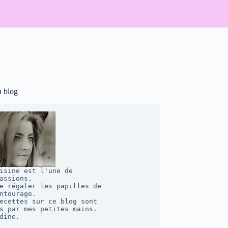
u blog
isine est l'une de 

assions. 

e régaler les papilles de 

ntourage.  

ecettes sur ce blog sont 

s par mes petites mains. 

dine.