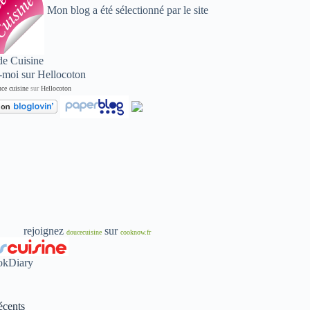
Mon blog a été sélectionné par le site
de Cuisine
ce cuisine
sur
Hellocoton
rejoignez
sur
doucecuisine
cooknow.fr
écents